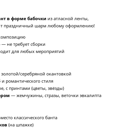
нт в форме бабочки
из атласной ленты,
вит праздничный шарм любому оформлению!
 композицию
ю
— не требует сборки
одит для любых мероприятий
 золотой/серебряной окантовкой
 и романтического стиля
, с принтами (цветы, звёзды)
ором
— жемчужины, стразы, веточки эвкалипта
место классического банта
ков
(на шпажке)