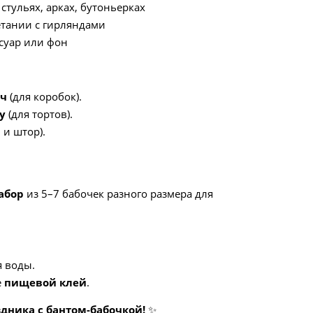
стульях, арках, бутоньерках
тании с гирляндами
суар или фон
тч
(для коробок).
у
(для тортов).
 и штор).
абор
из 5–7 бабочек разного размера для
 воды.
е
пищевой клей
.
здника с бантом-бабочкой!
✨