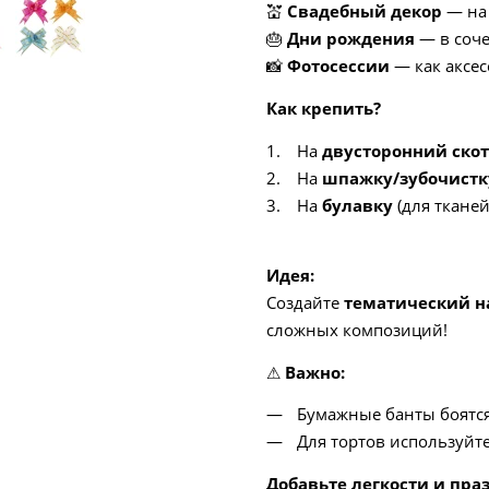
💒
Свадебный декор
— на 
🎂
Дни рождения
— в соче
📸
Фотосессии
— как аксес
Как крепить?
На
двусторонний ско
На
шпажку/зубочистк
На
булавку
(для тканей
Идея:
Создайте
тематический н
сложных композиций!
⚠
Важно:
Бумажные банты боятся
Для тортов используйт
Добавьте легкости и пра