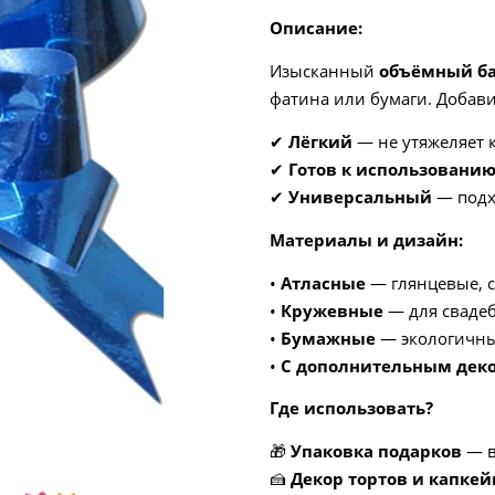
Описание:
Изысканный
объёмный ба
фатина или бумаги. Доба
✔
Лёгкий
— не утяжеляет
✔
Готов к использовани
✔
Универсальный
— подх
Материалы и дизайн:
•
Атласные
— глянцевые, с
•
Кружевные
— для свадеб
•
Бумажные
— экологичные
•
С дополнительным дек
Где использовать?
🎁
Упаковка подарков
— в
🍰
Декор тортов и капкей