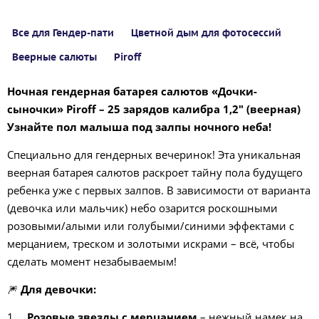
Все для Гендер-пати
Цветной дым для фотосессий
Веерные салюты
Piroff
Ночная гендерная батарея салютов «Дочки-
сыночки» Piroff – 25 зарядов калибра 1,2" (веерная)
Узнайте пол малыша под залпы ночного неба!
Специально для гендерных вечеринок! Эта уникальная
веерная батарея салютов раскроет тайну пола будущего
ребенка уже с первых залпов. В зависимости от варианта
(девочка или мальчик) небо озарится роскошными
розовыми/алыми или голубыми/синими эффектами с
мерцанием, треском и золотыми искрами – всё, чтобы
сделать момент незабываемым!
🎆
Для девочки:
Розовые звезды с мерцанием
– нежный намек на