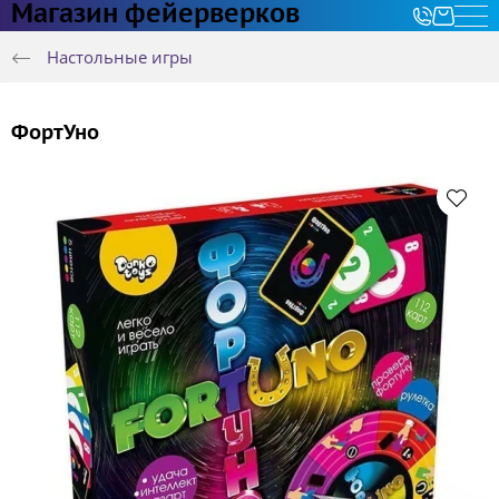
Магазин фейерверков
Настольные игры
ФортУно