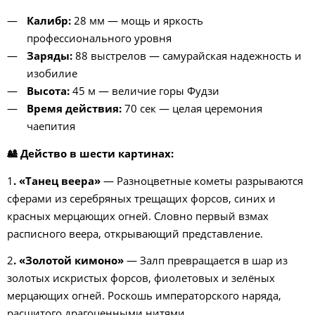
Калибр:
28 мм — мощь и яркость
профессионального уровня
Заряды:
88 выстрелов — самурайская надежность и
изобилие
Высота:
45 м — величие горы Фудзи
Время действия:
70 сек — целая церемония
чаепития
🎎 Действо в шести картинах:
1
. «Танец веера»
— Разноцветные кометы разрываются
сферами из серебряных трещащих форсов, синих и
красных мерцающих огней. Словно первый взмах
расписного веера, открывающий представление.
2
. «Золотой кимоно»
— Залп превращается в шар из
золотых искристых форсов, фиолетовых и зелёных
мерцающих огней. Роскошь императорского наряда,
расшитого драгоценными нитями.