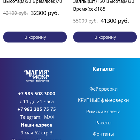
Высота(м)50 Время(сек)70
Залпы(шт)150 Высота(м)30
Время(сек)185
32300 руб.
43100 руб.
41300 руб.
55000 руб.
В корзину
В корзину
Каталог
Фейерверки
+7 983 508 3000
КРУПНЫЕ фейерверки
с 11 до 21 часа
+7 983 205 75 75
Римские свечи
Telegram; MAX
Ракеты
Наши адреса
9 мая 62 стр 3
Фонтаны