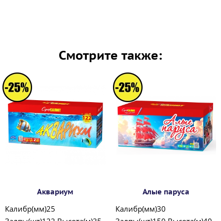
Смотрите также:
Аквариум
Алые паруса
Калибр(мм)25
Калибр(мм)30
Залпы(шт)122 Высота(м)35
Залпы(шт)150 Высота(м)40