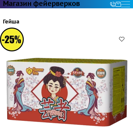
Магазин фейерверков
Гейша