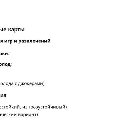
ные карты
я игр и развлечений
ики:
олод
:
колода с джокерами)
ния
:
остойкий, износоустойчивый)
ический вариант)