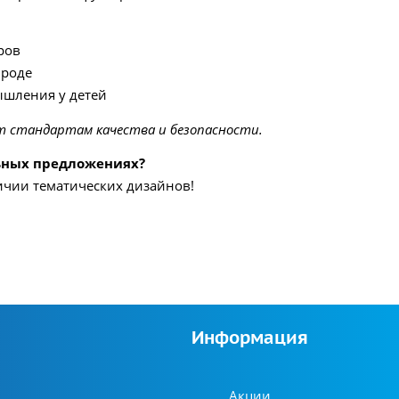
ров
ироде
ышления у детей
т стандартам качества и безопасности.
льных предложениях?
ичии тематических дизайнов!
Информация
Акции