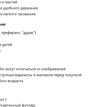
в и мастей
я удобного держания
я легкого тасования
ния
:
 преферанс, "дурак")
я детей
и
айн могут отличаться от изображений
ступные варианты в магазине перед покупкой
бого возраста
шт.)
/картонный футляр)