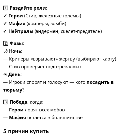
1️⃣
Раздайте роли
:
✔
Герои
(Стив, железные големы)
✔
Мафия
(криперы, зомби)
✔
Нейтралы
(эндермен, скелет-предатель)
2️⃣
Фазы
:
🌙
Ночь
:
— Криперы «взрывают» жертву (выбирают карту)
— Стив проверяет подозреваемых
☀
День
:
— Игроки спорят и голосуют — кого
посадить в
тюрьму
?
3️⃣
Победа
, когда:
—
Герои
ловят всех мобов
—
Мафия
остаётся в большинстве
5 причин купить