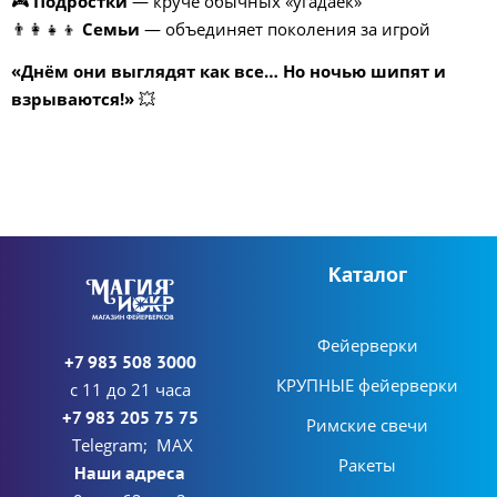
🎮
Подростки
— круче обычных «угадаек»
👨👩👧👦
Семьи
— объединяет поколения за игрой
«Днём они выглядят как все… Но ночью шипят и
взрываются!»
💥
Каталог
Фейерверки
+7 983 508 3000
КРУПНЫЕ фейерверки
с 11 до 21 часа
+7 983 205 75 75
Римские свечи
Telegram; MAX
Ракеты
Наши адреса