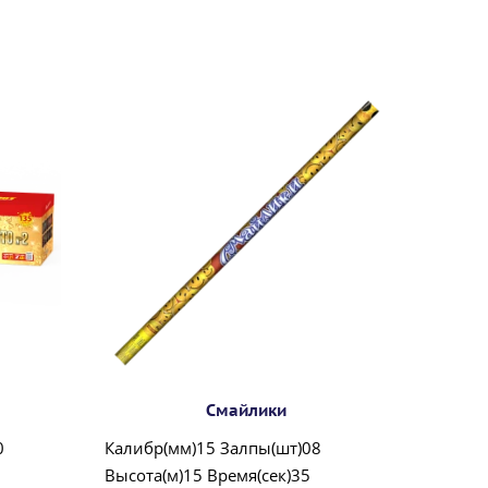
Смайлики
0
Калибр(мм)15 Залпы(шт)08
Высота(м)15 Время(сек)35