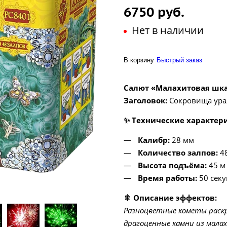
6750 руб.
Нет в наличии
В корзину
Быстрый заказ
Салют «Малахитовая шк
Заголовок:
Сокровища ура
✨ Технические характер
Калибр:
28 мм
Количество залпов:
4
Высота подъёма:
45 м
Время работы:
50 секу
🎇 Описание эффектов:
Разноцветные кометы раск
драгоценные камни из мала