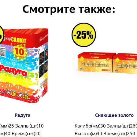
Смотрите также:
Радуга
Сияющее золото
(мм)25 Залпы(шт)10
Калибр(мм)30 Залпы(шт)26
м)40 Время(сек)20
Высота(м)40 Время(сек)250