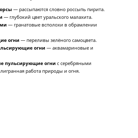
форсы
— рассыпаются словно россыпь пирита.
и
— глубокий цвет уральского малахита.
ами
— гранатовые всполохи в обрамлении
ие огни
— переливы зелёного самоцвета.
ульсирующие огни
— аквамариновые и
ые пульсирующие огни
с серебряными
лигранная работа природы и огня.