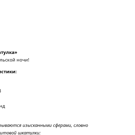
атулка»
льской ночи!
истики:
8
нд
рываются изысканными сферами, словно
хитовой шкатулки: