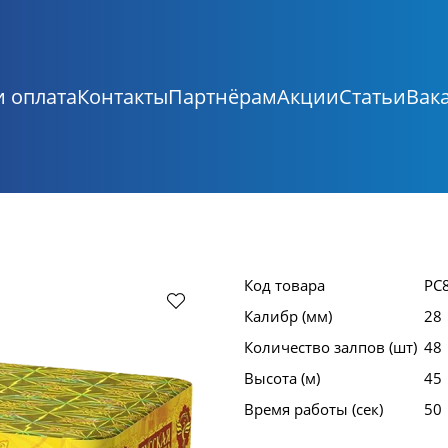
и оплата
Контакты
Партнёрам
Акции
Статьи
Вак
Код товара
РС
Калибр (мм)
28
Количество залпов (шт)
48
Высота (м)
45
Время работы (сек)
50