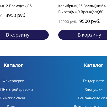
м)12 Время(сек)85
Калибр(мм)25 Залпы(шт)64
Высота(м)40 Время(сек)60
3950 руб.
б.
9500 руб.
19000 руб.
В корзину
В корзину
Каталог
Каталог
Фейерверки
Гендер пати
УПНЫЕ фейерверки
Хлопушки
Римские свечи
Бенгальские ог
Ракеты
Дымовые, сигнал