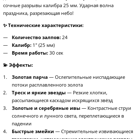
сочные разрывы калибра 25 мм. Ударная волна
праздника, разрезающая небо!
✨
Технические характеристики:
Количество залпов:
24
Калибр:
1" (25 мм)
Время работы:
30 сек
💫
Эффекты:
Золотая парча
— Ослепительные ниспадающие
потоки расплавленного золота
Треск и яркие звезды
— Резкие хлопки,
рассыпающиеся каскадом искрящихся звёзд
Золотые и серебряные ивы
— Контрастные струи
солнечного и лунного света, переплетающиеся в
падении
Быстрые змейки
— Стремительные извивающиеся
траектории, напоминающие электрические разряды