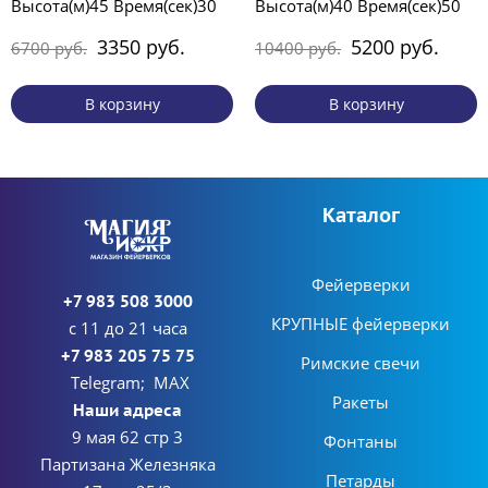
Высота(м)45 Время(сек)30
Высота(м)40 Время(сек)50
3350 руб.
5200 руб.
6700 руб.
10400 руб.
В корзину
В корзину
Каталог
Фейерверки
+7 983 508 3000
КРУПНЫЕ фейерверки
с 11 до 21 часа
+7 983 205 75 75
Римские свечи
Telegram; MAX
Ракеты
Наши адреса
9 мая 62 стр 3
Фонтаны
Партизана Железняка
Петарды