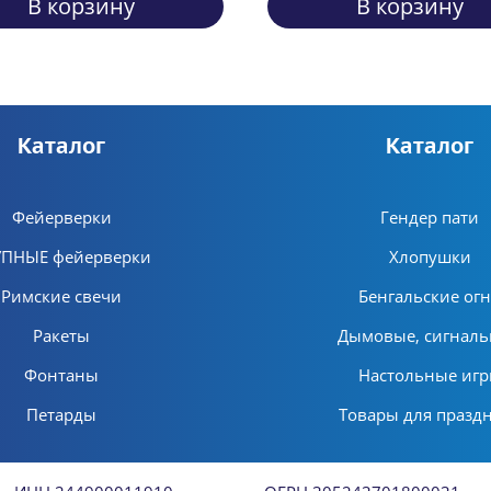
В корзину
В корзину
Каталог
Каталог
Фейерверки
Гендер пати
УПНЫЕ фейерверки
Хлопушки
Римские свечи
Бенгальские ог
Ракеты
Дымовые, сигнал
Фонтаны
Настольные иг
Петарды
Товары для празд