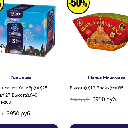
Снежинка
Шапка Мономаха
 + салют Калибр(мм)25
Высота(м)12 Время(сек)85
шт)27 Высота(м)40
3950 руб.
7900 руб.
ек)60
3950 руб.
б.