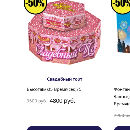
Свадебный торт
Высота(м)05 Время(сек)75
Фонтан
Залпы(
4800 руб.
9600 руб.
Время(с
7900 ру