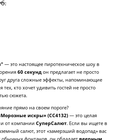
уб.
ы"
— это настоящее пиротехническое шоу в
горения
60 секунд
он предлагает не просто
друг друга сложные эффекты, напоминающие
 тех, кто хочет удивить гостей не просто
тью сюжета.
ияние прямо на своем пороге?
«Морозные искры» (СС4132)
— это целая
гии от компании
СуперСалют
. Если вы ищете в
земный салют, этот «замерзший водопад» вас
от обычных фонтанов, он обладает
веерным