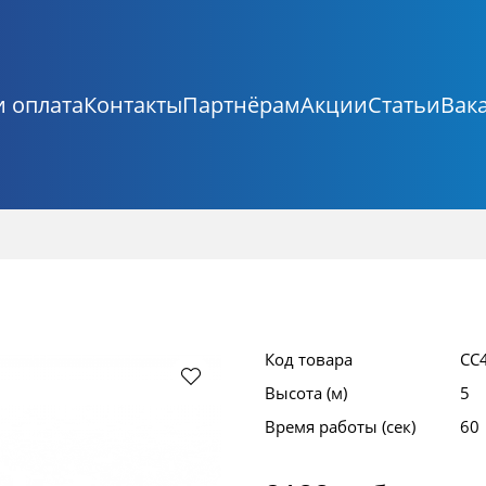
и оплата
Контакты
Партнёрам
Акции
Статьи
Вак
Код товара
СС
Высота (м)
5
Время работы (сек)
60