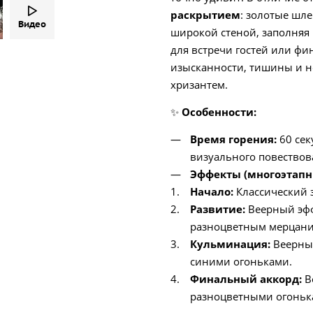
раскрытием
: золотые шл
Видео
широкой стеной, заполняя 
для встречи гостей или фи
изысканности, тишины и н
хризантем.
✨
Особенности:
Время горения:
60 сек
визуального повествов
Эффекты (многоэтапн
Начало:
Классический з
Развитие:
Веерный эфф
разноцветным мерцан
Кульминация:
Веерны
синими огоньками.
Финальный аккорд:
В
разноцветными огоньк