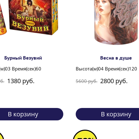
Бурный Везувий
Весна в душе
м)03 Время(сек)60
Высота(м)04 Время(сек)120
1380 руб.
2800 руб.
б.
5600 руб.
В корзину
В корзину