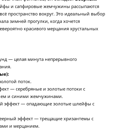
ейфы и сапфировые жемчужины рассыпаются
всё пространство вокруг. Это идеальный выбор
нала зимней прогулки, когда хочется
евероятно красивого мерцания хрустальных
унд — целая минута непрерывного
ания.
ые):
олотой поток.
ект — серебряные и золотые потоки с
ием и синими жемчужинами.
й эффект — опадающие золотые шлейфы с
еерный эффект — трещащие хризантемы с
ами и мерцанием.