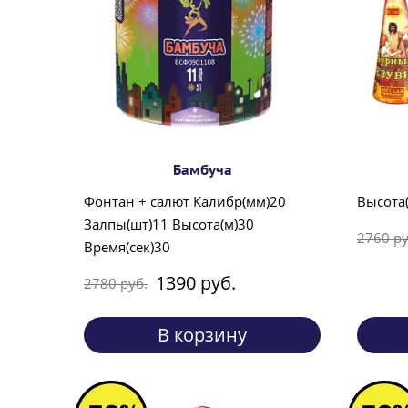
Бамбуча
Фонтан + салют Калибр(мм)20
Высота(
Залпы(шт)11 Высота(м)30
2760 ру
Время(сек)30
1390 руб.
2780 руб.
В корзину