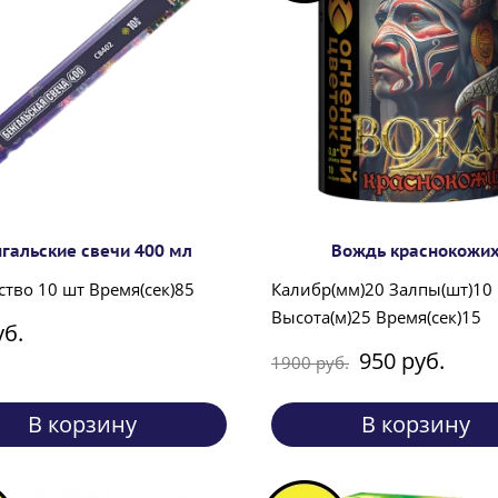
гальские свечи 400 мл
Вождь краснокожи
тво 10 шт Время(сек)85
Калибр(мм)20 Залпы(шт)10
Высота(м)25 Время(сек)15
уб.
950 руб.
1900 руб.
В корзину
В корзину