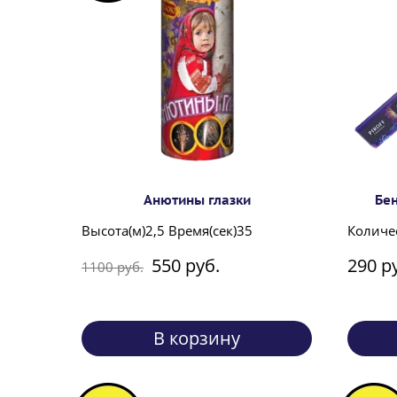
Анютины глазки
Бен
Высота(м)2,5 Время(сек)35
Количес
550 руб.
290 р
1100 руб.
В корзину