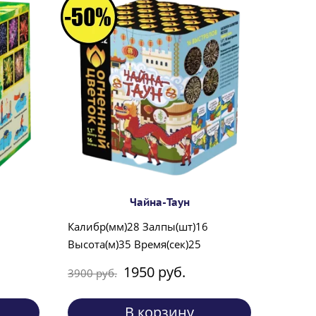
Чайна-Таун
Калибр(мм)28 Залпы(шт)16
Высота(м)35 Время(сек)25
1950 руб.
3900 руб.
В корзину