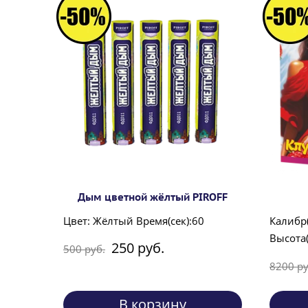
Дым цветной жёлтый PIROFF
Цвет: Жёлтый Время(сек):60
Калибр
Высота(
250 руб.
500 руб.
8200 ру
В корзину