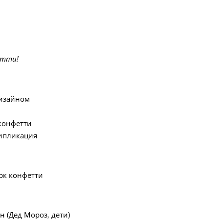
етти!
дизайном
конфетти
типликация
рк конфетти
 (Дед Мороз, дети)