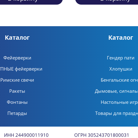
Каталог
Каталог
Фейерверки
Гендер пати
УПНЫЕ фейерверки
Хлопушки
Римские свечи
Бенгальские ог
Ракеты
Дымовые, сигнал
Фонтаны
Настольные иг
Петарды
Товары для празд
ИНН 244900011910
ОГРН 305243701800031