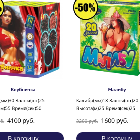
Клубничка
Малибу
(мм)30 Залпы(шт)25
Калибр(мм)18 Залпы(шт)20
м)55 Время(сек)50
Высота(м)25 Время(сек)25
4100 руб.
1600 руб.
б.
3200 руб.
В корзину
В корзину