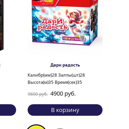
х
Дари радость
Калибр(мм)28 Залпы(шт)28
Высота(м)35 Время(сек)35
4900 руб.
9800 руб.
В корзину