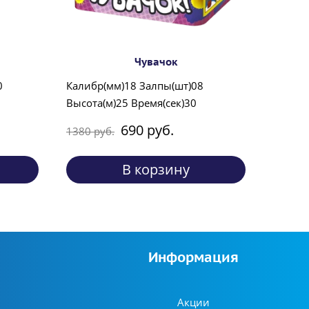
Чувачок
0
Калибр(мм)18 Залпы(шт)08
Высота(м)25 Время(сек)30
690 руб.
1380 руб.
В корзину
Информация
Акции