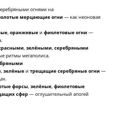
серебряными огнями на
золотые мерцающие огни
— как неоновая
ные
,
оранжевые
и
фиолетовые огни
—
.
красными
,
зелёными
,
серебряными
е ритмы мегаполиса.
ебряными
е
,
зелёные
и
трещащие серебряные огни
—
ах.
отые форсы
,
зелёные
,
фиолетовые
щащих сфер
— оглушительный апогей