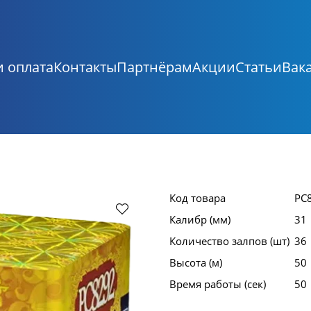
и оплата
Контакты
Партнёрам
Акции
Статьи
Вак
Код товара
РС
Калибр (мм)
31
Количество залпов (шт)
36
Высота (м)
50
Время работы (сек)
50