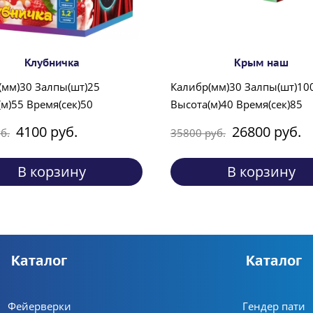
Клубничка
Крым наш
(мм)30 Залпы(шт)25
Калибр(мм)30 Залпы(шт)10
м)55 Время(сек)50
Высота(м)40 Время(сек)85
4100 руб.
26800 руб.
б.
35800 руб.
В корзину
В корзину
Каталог
Каталог
Фейерверки
Гендер пати