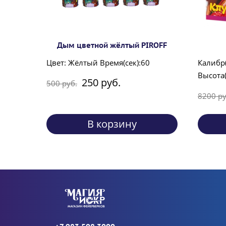
Дым цветной жёлтый PIROFF
Цвет: Жёлтый Время(сек):60
Калибр
Высота(
250 руб.
500 руб.
8200 ру
В корзину