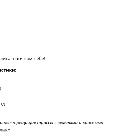
лиса в ночном небе!
истики:
6
нд
лотые трещащие трассы с зелёными и красными
рами: