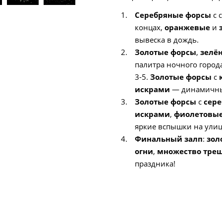
Серебряные форсы
с 
концах,
оранжевые
и
вывеска в дождь.
Золотые форсы
,
зелё
палитра ночного города
3-5.
Золотые форсы
с
искрами
— динамичны
Золотые форсы
с
сер
искрами
,
фиолетовы
яркие вспышки на улиц
Финальный залп
:
зол
огни
,
множество тре
праздника!