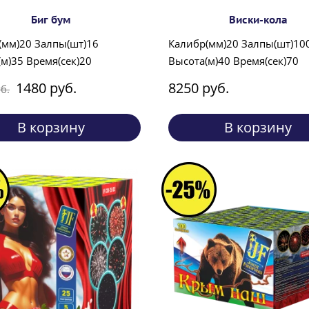
Биг бум
Виски-кола
(мм)20 Залпы(шт)16
Калибр(мм)20 Залпы(шт)10
м)35 Время(сек)20
Высота(м)40 Время(сек)70
1480 руб.
8250 руб.
б.
В корзину
В корзину