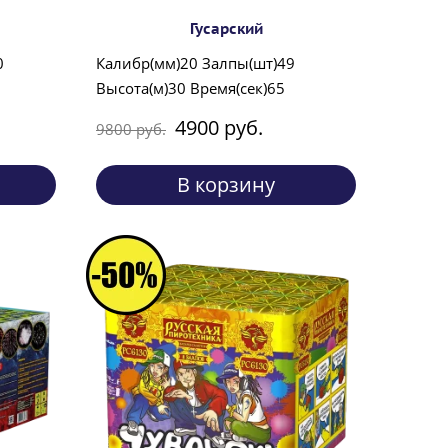
Гусарский
0
Калибр(мм)20 Залпы(шт)49
Высота(м)30 Время(сек)65
4900 руб.
9800 руб.
В корзину