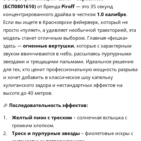
(БСП0801610)
от бренда
Piroff
— это 35 секунд
концентрированного драйва в честном
1.0 калибре
.
Если вы ищете в Красноярске фейерверк, который не
просто «пуляет», а удивляет необычной траекторией, эта
модель станет отличным выбором. Главная «фишка»
здесь —
огненные вертушки
, которые с характерным
звуком ввинчиваются в небо, рассыпаясь пурпурными
звездами и трещащими пальмами. Идеальное решение
для тех, кто ценит профессиональную мощность разрыва
и хочет добавить в классическое шоу капельку
хулиганского задора и нестандартных эффектов на
высоте до 40 метров.
🎉
Последовательность эффектов:
Желтый пион с треском
– солнечная вспышка с
громким хлопком.
Треск и пурпурные звезды
– фиолетовые искры с
интенсивным потрескиванием.