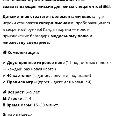
захватывающая миссия для юных спецагентов! 🫨
🕵
Динамичная стратегия с элементами квеста
, где
игроки становятся
супершпионами
, пробирающимися
в секретный бункер! Каждая партия — новое
приключение благодаря
модульному полю и
множеству сценариев
.
🎁
Комплектация:
✔
Двустороннее игровое поле
(11 подвижных полосок
— каждый раз новая карта!)
✔
40 карточек
(задания, ловушки, подсказки)
✔
Правила игры
(просты даже для малышей)
👶
Возраст:
5–9 лет
👥
Игроки:
2–4
⏳
Время игры:
15–30 минут
🎯
Как играть?