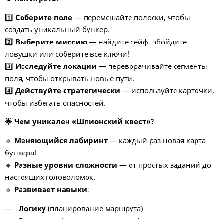
1️⃣
Соберите поле
— перемешайте полоски, чтобы
создать уникальный бункер.
2️⃣
Выберите миссию
— найдите сейф, обойдите
ловушки или соберите все ключи!
3️⃣
Исследуйте локации
— переворачивайте сегменты
поля, чтобы открывать новые пути.
4️⃣
Действуйте стратегически
— используйте карточки,
чтобы избегать опасностей.
🌟
Чем уникален «Шпионский квест»?
🔹
Меняющийся лабиринт
— каждый раз новая карта
бункера!
🔹
Разные уровни сложности
— от простых заданий до
настоящих головоломок.
🔹
Развивает навыки:
Логику
(планирование маршрута)