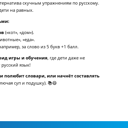
ьтернатива скучным упражнениям по русскому.
дети на равных.
ьми:
ов
(«кот», «дом»).
ивотные», «еда».
например, за слово из 5 букв +1 балл.
рид игры и обучения
, где дети даже не
 русский язык!
и полюбит словари, или начнёт составлять
лючая суп и подушку). 📚😄