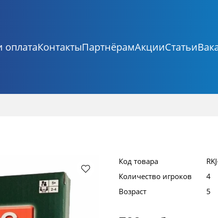
и оплата
Контакты
Партнёрам
Акции
Статьи
Вак
Код товара
RKJ
Количество игроков
4
Возраст
5