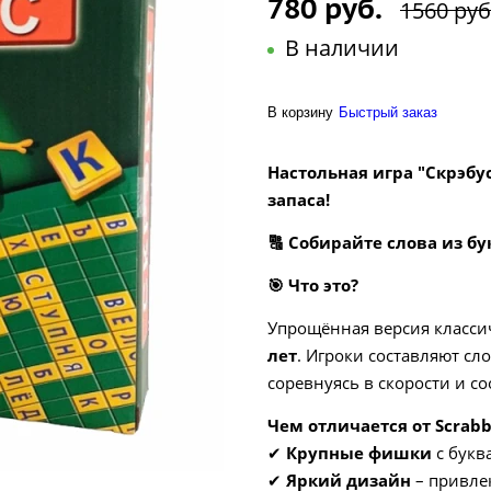
780 руб.
1560 руб
В наличии
В корзину
Быстрый заказ
Настольная игра "Скрэбу
запаса!
🔠
Собирайте слова из бу
🎯
Что это?
Упрощённая версия класси
лет
. Игроки составляют сл
соревнуясь в скорости и с
Чем отличается от Scrabb
✔
Крупные фишки
с букв
✔
Яркий дизайн
– привле