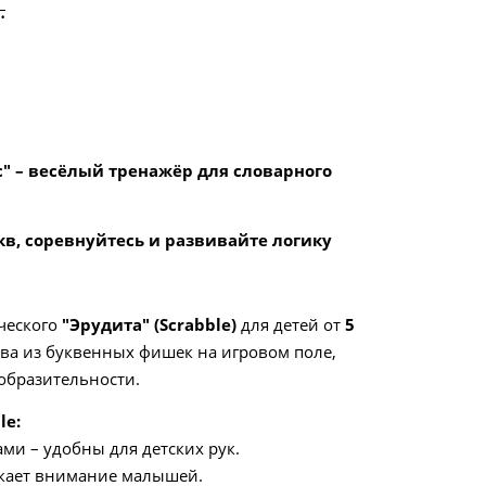
.
с" – весёлый тренажёр для словарного
кв, соревнуйтесь и развивайте логику
ческого
"Эрудита" (Scrabble)
для детей от
5
ова из буквенных фишек на игровом поле,
ообразительности.
le:
ами – удобны для детских рук.
кает внимание малышей.