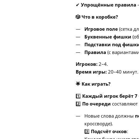
✔
Упрощённые правила
–
🎲
Что в коробке?
Игровое поле
(сетка дл
Буквенные фишки
(об
Подставки под фишк
Правила
(с вариантами
Игроков:
2–4.
Время игры:
20–40 минут.
🌟
Как играть?
1️⃣
Каждый игрок берёт 7
2️⃣
По очереди
составляют 
Новые слова должны
п
кроссворде).
3️⃣
Подсчёт очков
:
Каждая буква имеет сво