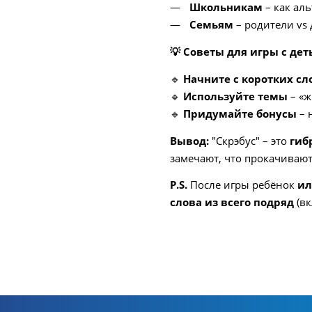
Школьникам
– как ал
Семьям
– родители vs 
💡
Советы для игры с дет
🔹
Начните с коротких сл
🔹
Используйте темы
– «ж
🔹
Придумайте бонусы
– 
Вывод:
"Скрэбус" – это
гиб
замечают, что прокачивают
P.S.
После игры ребёнок
ил
слова из всего подряд
(вк