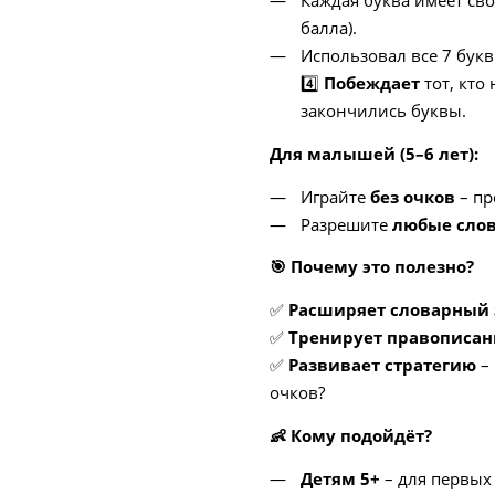
балла).
Использовал все 7 букв
4️⃣
Побеждает
тот, кто
закончились буквы.
Для малышей (5–6 лет):
Играйте
без очков
– пр
Разрешите
любые сло
🎯
Почему это полезно?
✅
Расширяет словарный 
✅
Тренирует правописан
✅
Развивает стратегию
– 
очков?
👶
Кому подойдёт?
Детям 5+
– для первых 