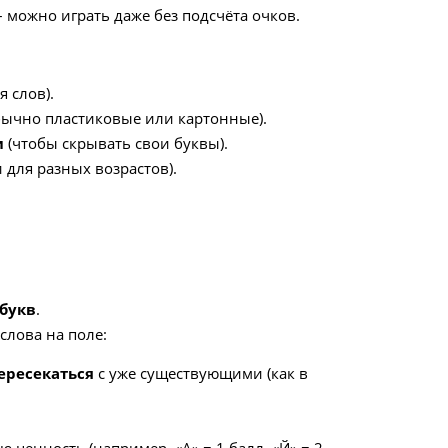
 можно играть даже без подсчёта очков.
я слов).
ычно пластиковые или картонные).
и
(чтобы скрывать свои буквы).
 для разных возрастов).
 букв
.
слова на поле:
ересекаться
с уже существующими (как в
ю ценность (например, «А» = 1 балл, «Й» = 2