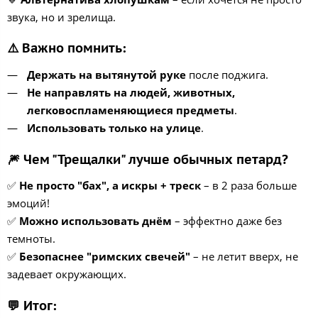
звука, но и зрелища.
⚠️ Важно помнить:
Держать на вытянутой руке
после поджига.
Не направлять на людей, животных,
легковоспламеняющиеся предметы
.
Использовать только на улице
.
🎆 Чем "Трещалки" лучше обычных петард?
✅
Не просто "бах", а искры + треск
– в 2 раза больше
эмоций!
✅
Можно использовать днём
– эффектно даже без
темноты.
✅
Безопаснее "римских свечей"
– не летит вверх, не
задевает окружающих.
💬 Итог: