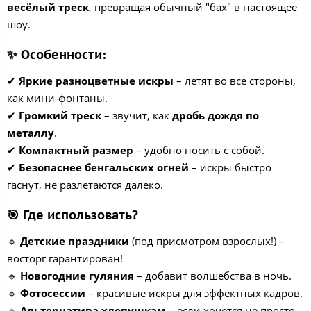
весёлый треск
, превращая обычный "бах" в настоящее
шоу.
✨ Особенности:
✔
Яркие разноцветные искры
– летят во все стороны,
как мини-фонтаны.
✔
Громкий треск
– звучит, как
дробь дождя по
металлу
.
✔
Компактный размер
– удобно носить с собой.
✔
Безопаснее бенгальских огней
– искры быстро
гаснут, не разлетаются далеко.
🎯 Где использовать?
🔹
Детские праздники
(под присмотром взрослых!) –
восторг гарантирован!
🔹
Новогодние гуляния
– добавит волшебства в ночь.
🔹
Фотосессии
– красивые искры для эффектных кадров.
🔹
Альтернатива хлопушкам
– если хочется не просто