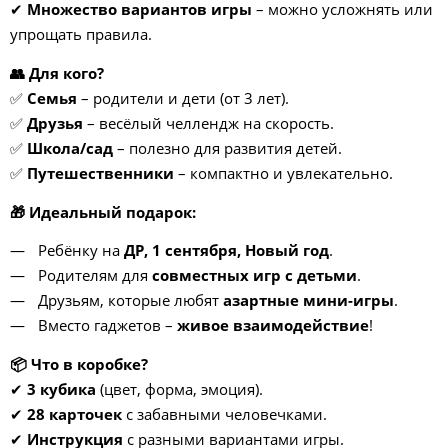
✔
Множество вариантов игры
– можно усложнять или
упрощать правила.
👥 Для кого?
✅
Семья
– родители и дети (от 3 лет).
✅
Друзья
– весёлый челлендж на скорость.
✅
Школа/сад
– полезно для развития детей.
✅
Путешественники
– компактно и увлекательно.
🎁 Идеальный подарок:
Ребёнку на
ДР, 1 сентября, Новый год
.
Родителям для
совместных игр с детьми
.
Друзьям, которые любят
азартные мини-игры
.
Вместо гаджетов –
живое взаимодействие
!
📦 Что в коробке?
✔
3 кубика
(цвет, форма, эмоция).
✔
28 карточек
с забавными человечками.
✔
Инструкция
с разными вариантами игры.