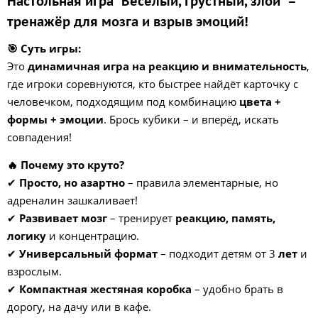
Настольная игра "Весёлый, грустный, злой" –
тренажёр для мозга и взрыв эмоций!
🎯 Суть игры:
Это
динамичная игра на реакцию и внимательность
,
где игроки соревнуются, кто быстрее найдёт карточку с
человечком, подходящим под комбинацию
цвета +
формы + эмоции
. Брось кубики – и вперёд, искать
совпадения!
🔥 Почему это круто?
✔
Просто, но азартно
– правила элементарные, но
адреналин зашкаливает!
✔
Развивает мозг
– тренирует
реакцию, память,
логику
и концентрацию.
✔
Универсальный формат
– подходит детям от 3
лет
и
взрослым.
✔
Компактная жестяная коробка
– удобно брать в
дорогу, на дачу или в кафе.