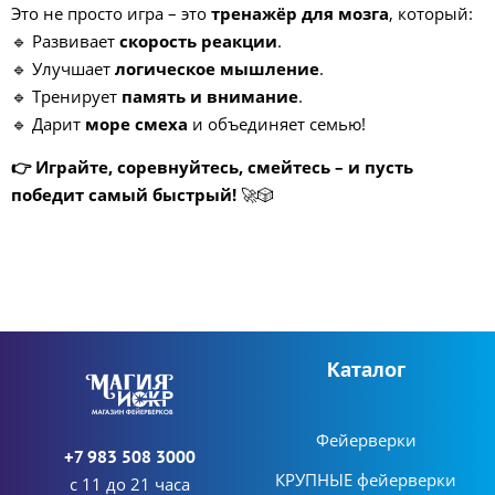
Это не просто игра – это
тренажёр для мозга
, который:
🔹 Развивает
скорость реакции
.
🔹 Улучшает
логическое мышление
.
🔹 Тренирует
память и внимание
.
🔹 Дарит
море смеха
и объединяет семью!
👉 Играйте, соревнуйтесь, смейтесь – и пусть
победит самый быстрый!
🚀🎲
Каталог
Фейерверки
+7 983 508 3000
КРУПНЫЕ фейерверки
с 11 до 21 часа