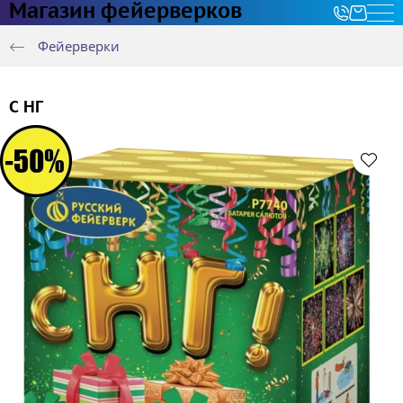
Магазин фейерверков
Фейерверки
С НГ