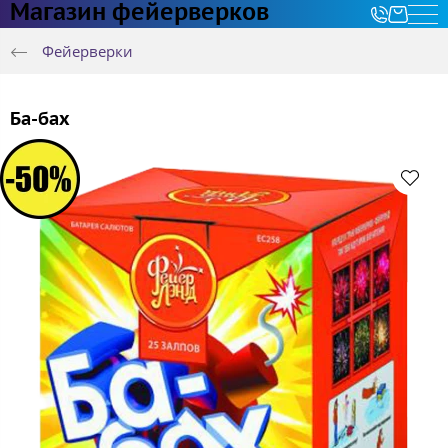
Магазин фейерверков
Фейерверки
Ба-бах