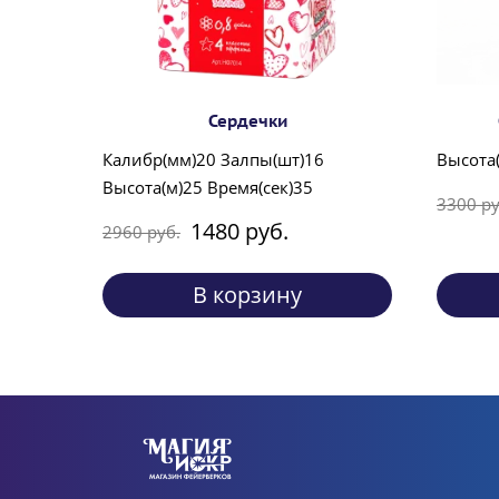
Сердечки
Калибр(мм)20 Залпы(шт)16
Высота(
Высота(м)25 Время(сек)35
3300 ру
1480 руб.
2960 руб.
В корзину