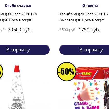
ОкеЯн счастья
От винта!
(мм)30 Залпы(шт)178
Калибр(мм)20 Залпы(шт)16
м)50 Время(сек)80
Высота(м)30 Время(сек)25
29500 руб.
1750 руб.
уб.
3500 руб.
В корзину
В корзину