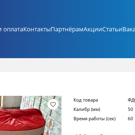
и оплата
Контакты
Партнёрам
Акции
Статьи
Вак
Код товара
ФД
Калибр (мм)
50
Время работы (сек)
60