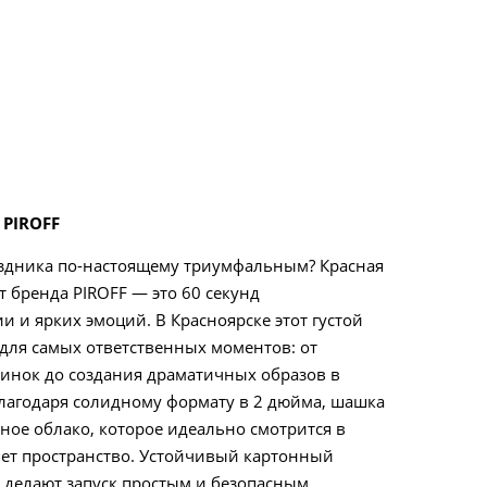
PIROFF
аздника по-настоящему триумфальным? Красная
 бренда PIROFF — это 60 секунд
 и ярких эмоций. В Красноярске этот густой
для самых ответственных моментов: от
инок до создания драматичных образов в
 Благодаря солидному формату в 2 дюйма, шашка
ное облако, которое идеально смотрится в
яет пространство. Устойчивый картонный
 делают запуск простым и безопасным.