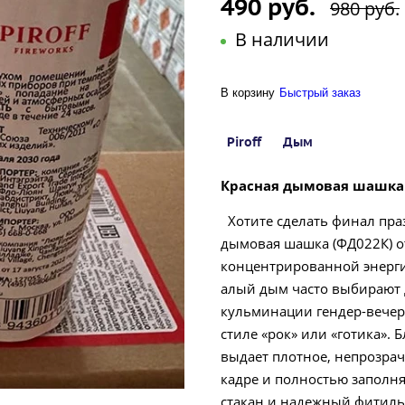
490 руб.
980 руб.
В наличии
В корзину
Быстрый заказ
Piroff
Дым
Красная дымовая шашка 
Хотите сделать финал пр
дымовая шашка (ФД022К) от
концентрированной энергии
алый дым часто выбирают 
кульминации гендер-вечер
стиле «рок» или «готика».
выдает плотное, непрозрач
кадре и полностью заполн
стакан и надежный фитиль