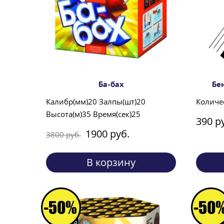
Ба-бах
Бе
Калибр(мм)20 Залпы(шт)20
Количес
Высота(м)35 Время(сек)25
390 р
1900 руб.
3800 руб.
В корзину