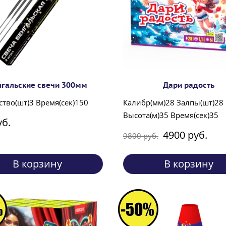
нгальские свечи 300мм
Дари радость
тво(шт)3 Время(сек)150
Калибр(мм)28 Залпы(шт)28
Высота(м)35 Время(сек)35
уб.
4900 руб.
9800 руб.
В корзину
В корзину