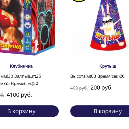
Клубничка
Крутыш
(мм)30 Залпы(шт)25
Высота(м)03 Время(сек)20
м)55 Время(сек)50
200 руб.
400 руб.
4100 руб.
б.
В корзину
В корзину