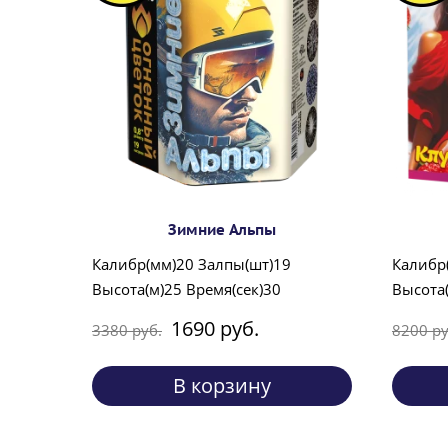
Зимние Альпы
Калибр(мм)20 Залпы(шт)19
Калибр
Высота(м)25 Время(сек)30
Высота(
1690 руб.
3380 руб.
8200 ру
В корзину